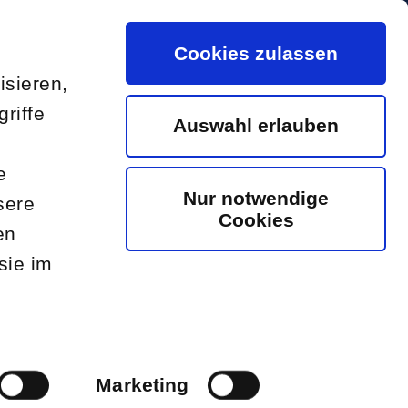
Cookies zulassen
CONTACT US
isieren,
riffe
Auswahl erlauben
ontact Us
e
Nur notwendige
sere
Cookies
en
sie im
Marketing